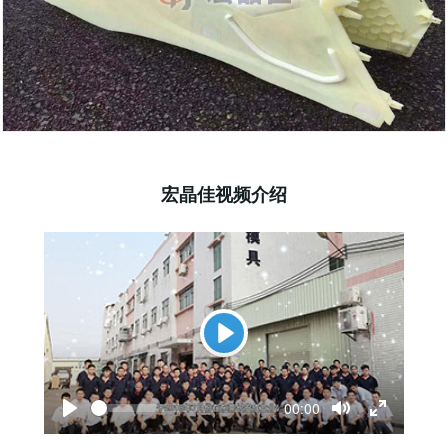
宏晶佳视频介绍
P
l
S
C
00:00
a
e
u
P
T
T
e
r
l
o
o
y
k