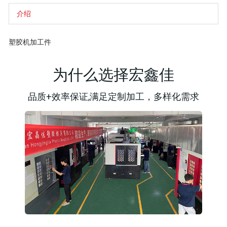
r
a
g
g
e
y
g
g
介绍
n
l
l
t
e
e
t
M
F
i
u
u
塑胶机加工件
m
t
l
e
e
l
s
c
为什么选择宏鑫佳
r
e
e
n
品质+效率保证,满足定制加工，多样化需求