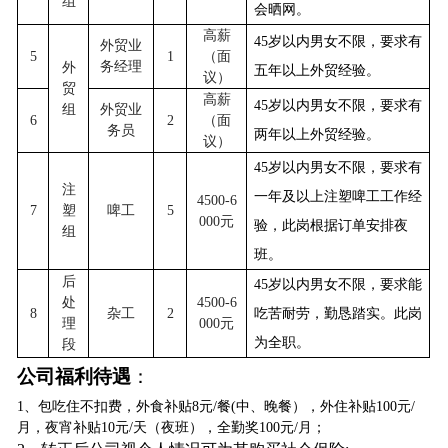
组
会晒网。
高薪
45
岁以内男
女不限
，要求有
外贸
业
5
1
（面
务经理
外
五年以上外贸经验。
议）
贸
高薪
45
岁以内男
女不限
，要求有
组
外贸
业
6
2
（面
务员
两年以上
外贸
经验。
议）
45
岁以内男女不限，要求有
注
一年及以上注塑啤工工作经
4500-6
7
塑
啤工
5
000
元
验，此岗根据订单安排夜
组
班。
后
45
岁以内男女不限，要求能
处
4500-6
8
杂工
2
吃苦耐劳，勤恳踏实。此岗
理
000
元
为全职。
段
公司福利待遇
：
1
、
包吃住不扣费，外食补贴8元/餐(中、晚餐），外住补贴100元/
月，夜宵补贴10元/天（夜班），全勤奖100元/月；