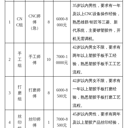
35
岁以内男性，要求有一年
及以上CNC设备操作经验，
CNC
师
CN
6000-8
1
傅
8
熟悉雄群/钜匠等三菱、新
C
组
000
元
（急）
代系统，主要锣塑胶件，开
机无需调机。
42
岁以内男女不限，要求有
手
两年以上塑胶手板手工经
手工师
7000-1
2
工
10
傅
0000
元
验，熟悉塑胶手板手工工艺
组
流程。
42
岁以内男女不限，要求有
打
一年以上塑胶手板打磨经
打磨师
6000-8
3
磨
8
傅
500
元
验，熟悉塑胶手板打磨工艺
组
流程。
45
岁以内男性，要求有两年
丝
丝印师
7000-8
4
印
1
及以上塑胶产品丝印经验，
傅
500
元