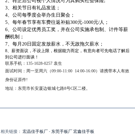
2
、转正后公司视个人情况可为其购买社会保险;
3
、相关节日有礼品发送；
4
、公司每季度会举办生日聚会；
5
、每年春节享有车费往返补贴300元-1000元/人；
6
、公司设定优秀员工奖，并在公司实施承包制、计件等薪
酬机制；
7
、每月20日固定发放薪水，不无故拖欠薪水；
8
、薪资面议，不设上限，根据能力而定，有意向者可先电话了解后
到公司进行面谈！
联系手机：135-1028-0257 袁生
面试时间：周一至周六（09:00-11:00 14:00-16:00）请携带本人有效
身份证原件!
地址：东莞市长安厦边银城七路8号C区二楼。
相关链接：
宏晶佳手板厂
-
东莞手板厂
宏鑫佳手板