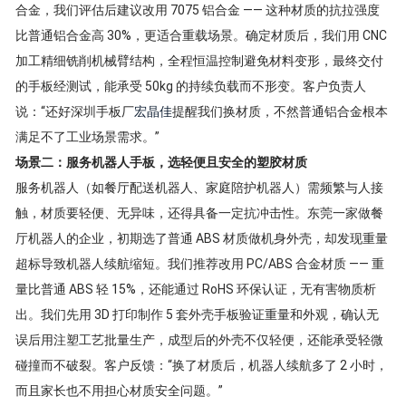
合金，我们评估后建议改用 7075 铝合金 —— 这种材质的抗拉强度
比普通铝合金高 30%，更适合重载场景。确定材质后，我们用 CNC
加工精细铣削机械臂结构，全程恒温控制避免材料变形，最终交付
的手板经测试，能承受 50kg 的持续负载而不形变。客户负责人
说：“还好深圳手板厂
宏晶佳
提醒我们换材质，不然普通铝合金根本
满足不了工业场景需求。”
场景二：服务机器人手板，选轻便且安全的塑胶材质
服务机器人（如餐厅配送机器人、家庭陪护机器人）需频繁与人接
触，材质要轻便、无异味，还得具备一定抗冲击性。东莞一家做餐
厅机器人的企业，初期选了普通 ABS 材质做机身外壳，却发现重量
超标导致机器人续航缩短。我们推荐改用 PC/ABS 合金材质 —— 重
量比普通 ABS 轻 15%，还能通过 RoHS 环保认证，无有害物质析
出。我们先用 3D 打印制作 5 套外壳手板验证重量和外观，确认无
误后用注塑工艺批量生产，成型后的外壳不仅轻便，还能承受轻微
碰撞而不破裂。客户反馈：“换了材质后，机器人续航多了 2 小时，
而且家长也不用担心材质安全问题。”